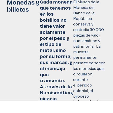
M
o
n
e
d
a
s
y
C
a
d
a
m
o
n
e
d
a
E
l
M
u
s
e
o
d
e
l
a
M
o
n
e
d
a
d
e
l
q
u
e
t
e
n
e
m
o
s
b
i
l
l
e
t
e
s
B
a
n
c
o
d
e
l
a
e
n
l
o
s
R
e
p
ú
b
l
i
c
a
b
o
l
s
i
l
l
o
s
n
o
c
o
n
s
e
r
v
a
y
t
i
e
n
e
v
a
l
o
r
c
u
s
t
o
d
i
a
3
0
.
0
0
0
s
o
l
a
m
e
n
t
e
p
i
e
z
a
s
d
e
v
a
l
o
r
p
o
r
e
l
p
e
s
o
y
n
u
m
i
s
m
á
t
i
c
o
y
e
l
t
i
p
o
d
e
p
a
t
r
i
m
o
n
i
a
l
.
L
a
m
e
t
a
l
,
s
i
n
o
m
u
e
s
t
r
a
p
o
r
s
u
f
o
r
m
a
,
p
e
r
m
a
n
e
n
t
e
s
u
s
m
a
r
c
a
s
,
y
p
e
r
m
i
t
e
c
o
n
o
c
e
r
e
l
m
e
n
s
a
j
e
l
a
s
m
o
n
e
d
a
s
q
u
e
c
i
r
c
u
l
a
r
o
n
q
u
e
d
u
r
a
n
t
e
t
r
a
n
s
m
i
t
e
.
e
l
p
e
r
í
o
d
o
A
t
r
a
v
é
s
d
e
l
a
c
o
l
o
n
i
a
l
,
e
l
N
u
m
i
s
m
á
t
i
c
a
,
p
r
o
c
e
s
o
c
i
e
n
c
i
a
i
n
d
e
p
e
n
d
e
n
t
i
s
t
a
a
u
x
i
l
i
a
r
d
e
l
a
y
H
i
s
t
o
r
i
a
q
u
e
l
a
c
o
n
s
t
r
u
c
c
i
ó
n